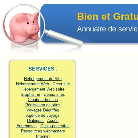
Bien et Grat
Annuaire de servic
SERVICES :
Hébergement de Site
Hébergement Web
-
Créer site
Hébergement Web
suite
Graphisme
-
Beaux sites
Création de sites
Réalisation de sites
Voyages Dégriffés
Agence de voyage
Dialoguer
-
Accès
Entreprises
-
Outils pour sites
Ressources webmasters
Internet