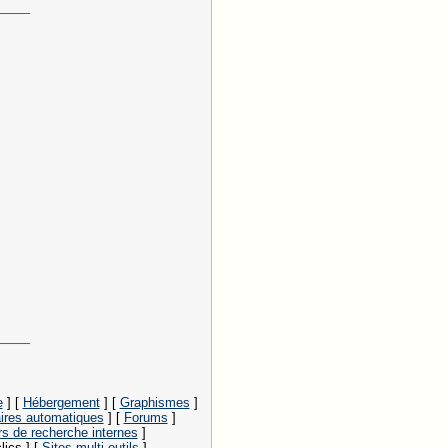
____
____
e
]
[
Hébergement
]
[
Graphismes
]
ires automatiques
]
[
Forums
]
s de recherche internes
]
lics ]
[
Sites multi-outils
]