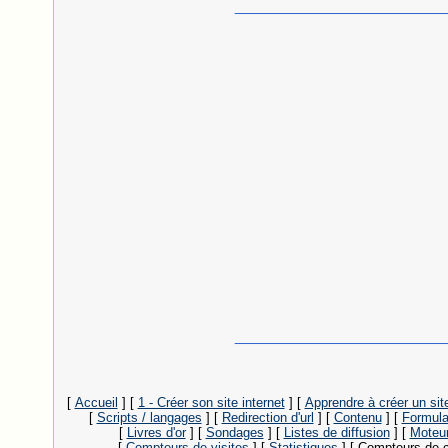
_______________________
_______________________
[
Accueil
]
[
1 - Créer son site internet
]
[
Apprendre à créer un sit
[
Scripts / langages
]
[
Redirection d'url
]
[
Contenu
]
[
Formula
[
Livres d'or
]
[
Sondages
]
[
Listes de diffusion
]
[
Moteur
[
Compteurs de visites
]
[
Statistiques
]
[ Compteurs de c