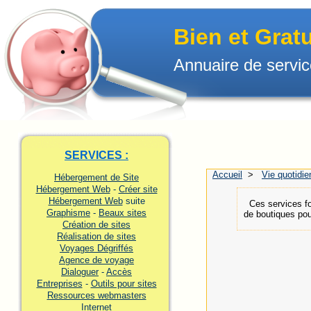
Bien et Grat
Annuaire de servic
SERVICES :
Accueil
>
Vie quotidi
Hébergement de Site
.
Hébergement Web
-
Créer site
Hébergement Web
suite
Ces services fo
Graphisme
-
Beaux sites
de boutiques pou
Création de sites
Réalisation de sites
Voyages Dégriffés
Agence de voyage
Dialoguer
-
Accès
Entreprises
-
Outils pour sites
Ressources webmasters
Internet