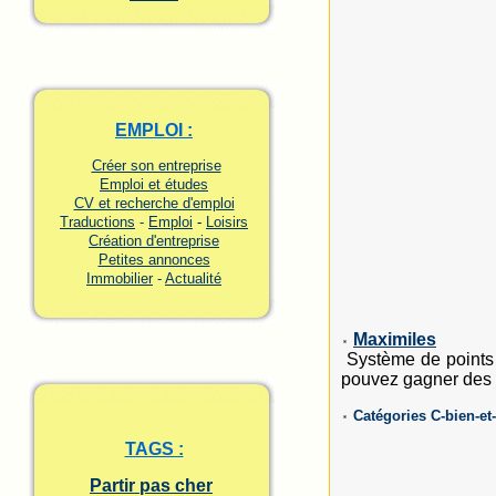
EMPLOI :
Créer son entreprise
Emploi et études
CV et recherche d'emploi
Traductions
-
Emploi
-
Loisirs
Création d'entreprise
Petites annonces
Immobilier
-
Actualité
Maximiles
Système de points 
pouvez gagner des po
Catégories C-bien-et
TAGS :
Partir pas cher