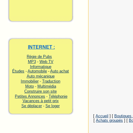
INTERNET :
Régie de Pubs
MP3
-
Web TV
Informatique
Études
-
Automobile
-
Auto achat
Auto mécanique
Immobilier
-
Traduction
Moto
-
Multimédia
Construire son site
Petites Annonces
-
Téléphonie
Vacances à petit prix
Se déplacer
-
Se loger
[
Accueil
]
[
Boutiques 
[
Achats groupés
]
[
Bo