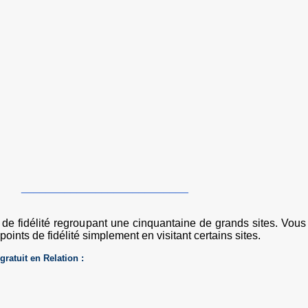
___________________________
de fidélité regroupant une cinquantaine de grands sites. Vous
ints de fidélité simplement en visitant certains sites.
-gratuit en Relation :
___________________________